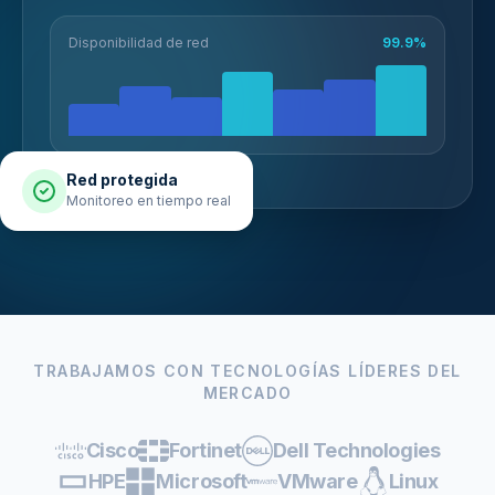
Disponibilidad de red
99.9%
Red protegida
Monitoreo en tiempo real
TRABAJAMOS CON TECNOLOGÍAS LÍDERES DEL
MERCADO
Cisco
Fortinet
Dell Technologies
HPE
Microsoft
VMware
Linux