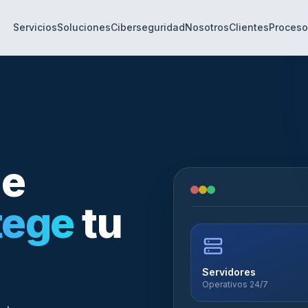
Servicios
Soluciones
Ciberseguridad
Nosotros
Clientes
Proceso
ue
tege
tu
Servidores
Operativos 24/7