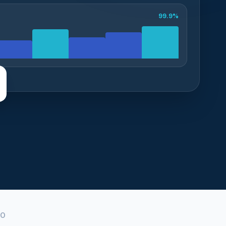
99.9%
DO