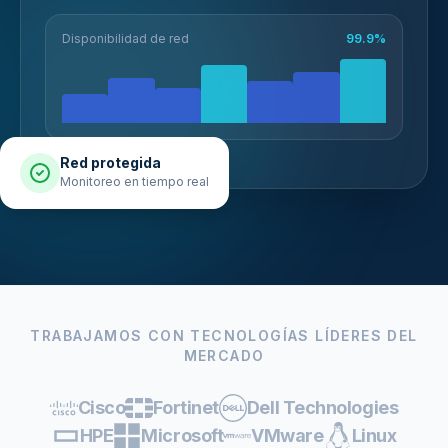
Disponibilidad de red
99.9%
Red protegida
Monitoreo en tiempo real
TRABAJAMOS CON TECNOLOGÍAS LÍDERES DEL
MERCADO
Cisco
Fortinet
Dell Technologies
HPE
Microsoft
VMware
Linux