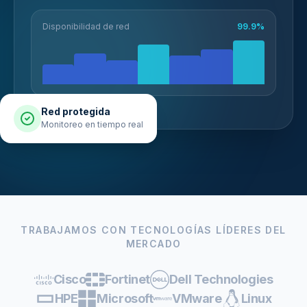
Disponibilidad de red
99.9%
Red protegida
Monitoreo en tiempo real
TRABAJAMOS CON TECNOLOGÍAS LÍDERES DEL
MERCADO
Cisco
Fortinet
Dell Technologies
HPE
Microsoft
VMware
Linux