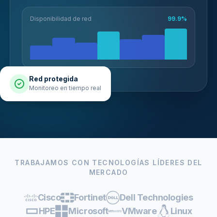
Disponibilidad de red
99.9%
Red protegida
Monitoreo en tiempo real
TRABAJAMOS CON TECNOLOGÍAS LÍDERES DEL
MERCADO
Cisco
Fortinet
Dell Technologies
HPE
Microsoft
VMware
Linux