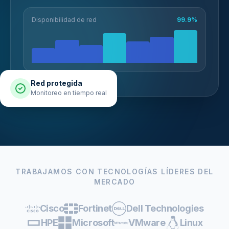
Disponibilidad de red
99.9%
Red protegida
Monitoreo en tiempo real
TRABAJAMOS CON TECNOLOGÍAS LÍDERES DEL
MERCADO
Cisco
Fortinet
Dell Technologies
HPE
Microsoft
VMware
Linux