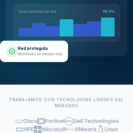
Disponibilidad de red
99.9%
Red protegida
Monitoreo en tiempo real
TRABAJAMOS CON TECNOLOGÍAS LÍDERES DEL
MERCADO
Cisco
Fortinet
Dell Technologies
HPE
Microsoft
VMware
Linux