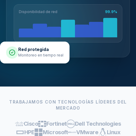
Disponibilidad de red
99.9%
Red protegida
Monitoreo en tiempo real
TRABAJAMOS CON TECNOLOGÍAS LÍDERES DEL
MERCADO
Cisco
Fortinet
Dell Technologies
HPE
Microsoft
VMware
Linux