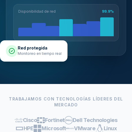
Disponibilidad de red
99.9%
Red protegida
Monitoreo en tiempo real
TRABAJAMOS CON TECNOLOGÍAS LÍDERES DEL
MERCADO
Cisco
Fortinet
Dell Technologies
HPE
Microsoft
VMware
Linux