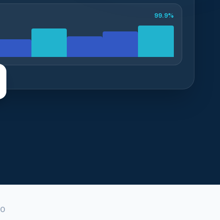
99.9%
DO