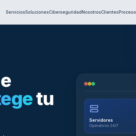
Servicios
Soluciones
Ciberseguridad
Nosotros
Clientes
Proceso
ue
tege
tu
Servidores
Operativos 24/7