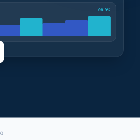
99.9%
DO