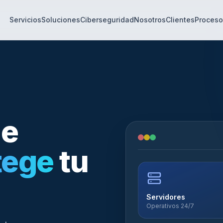
Servicios
Soluciones
Ciberseguridad
Nosotros
Clientes
Proceso
ue
tege
tu
Servidores
Operativos 24/7