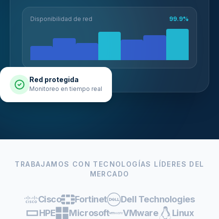
Disponibilidad de red
99.9%
Red protegida
Monitoreo en tiempo real
TRABAJAMOS CON TECNOLOGÍAS LÍDERES DEL
MERCADO
Cisco
Fortinet
Dell Technologies
HPE
Microsoft
VMware
Linux