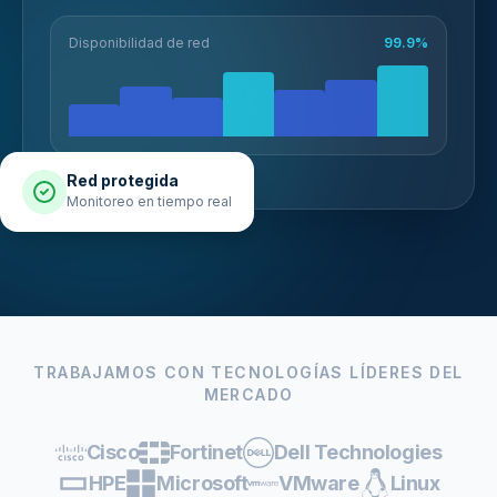
Disponibilidad de red
99.9%
Red protegida
Monitoreo en tiempo real
TRABAJAMOS CON TECNOLOGÍAS LÍDERES DEL
MERCADO
Cisco
Fortinet
Dell Technologies
HPE
Microsoft
VMware
Linux