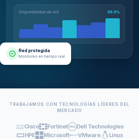
Disponibilidad de red
99.9%
Red protegida
Monitoreo en tiempo real
TRABAJAMOS CON TECNOLOGÍAS LÍDERES DEL
MERCADO
Cisco
Fortinet
Dell Technologies
HPE
Microsoft
VMware
Linux