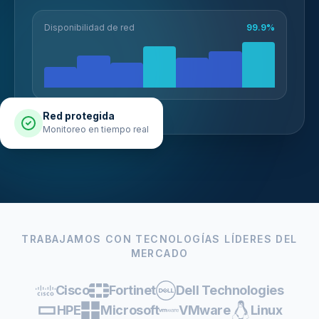
Disponibilidad de red
99.9%
Red protegida
Monitoreo en tiempo real
TRABAJAMOS CON TECNOLOGÍAS LÍDERES DEL
MERCADO
Cisco
Fortinet
Dell Technologies
HPE
Microsoft
VMware
Linux