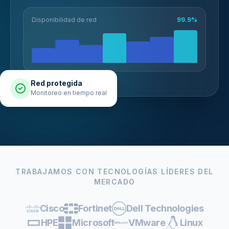
Disponibilidad de red
99.9%
Red protegida
Monitoreo en tiempo real
TRABAJAMOS CON TECNOLOGÍAS LÍDERES DEL
MERCADO
Cisco
Fortinet
Dell Technologies
HPE
Microsoft
VMware
Linux